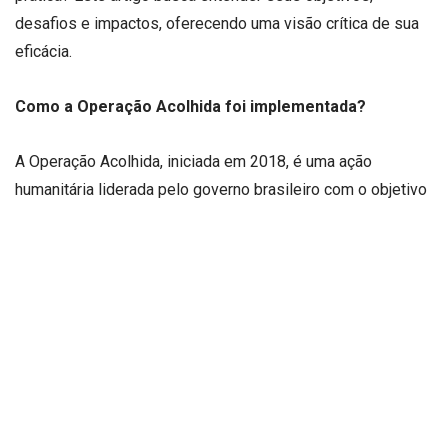
desafios e impactos, oferecendo uma visão crítica de sua
eficácia.
Como a Operação Acolhida foi implementada?
A Operação Acolhida, iniciada em 2018, é uma ação
humanitária liderada pelo governo brasileiro com o objetivo
de receber e acolher migrantes venezuelanos que chegam
a Roraima. A operação envolve diferentes etapas, como a
recepção nas fronteiras, abrigamento temporário e
posterior interiorização dos migrantes para outras regiões
do país. Além disso, inclui ações de saúde, documentação
e assistência jurídica, oferecendo apoio imediato aos
migrantes.
O papel da Operação Acolhida na organização dessa