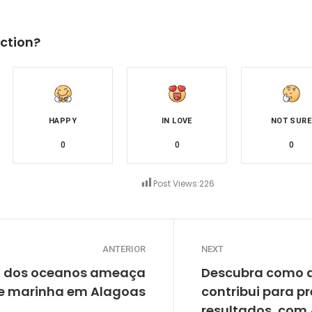
ction?
HAPPY
IN LOVE
NOT SURE
0
0
0
Post Views:
226
ANTERIOR
NEXT
 dos oceanos ameaça
Descubra como a
de marinha em Alagoas
contribui para p
resultados, com