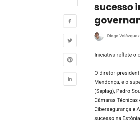
sucesso i
governam
Diego Velázquez
Iniciativa reflete
O diretor-president
Mendonça, e o supe
(Seplag), Pedro Sou
Câmaras Técnicas 
Cibersegurança e A
sucesso na Estônia