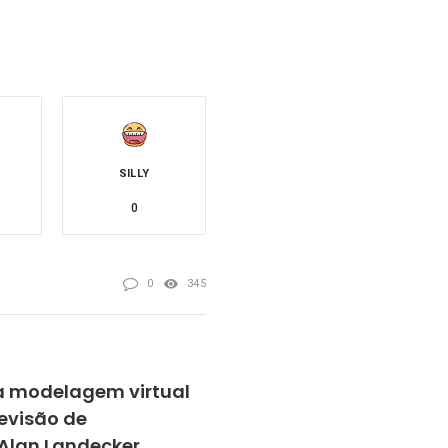
SILLY
0
0
345
 modelagem virtual
revisão de
 Alan Landecker