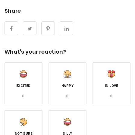
Share
What's your reaction?
EXCITED
HAPPY
IN LOVE
0
0
0
NOT SURE
SILLY