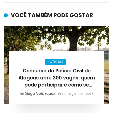
VOCÊ TAMBÉM PODE GOSTAR
NOTICIAS
Concurso da Polícia Civil de
Alagoas abre 300 vagas: quem
pode participar e como se
preparar para as provas
Diego Velázquez
Por
7 de agosto de 2026